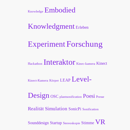
Embodied
Knowledge
Knowledgment
Erleben
Forschung
Experiment
Interaktor
Kinect
Hackathon
Kinec-kamera
Level-
LEAP
Kinect-Kamera
Körper
Design
Poesi
OSC
plantsonification
Presse
Realität
Simulation
SonicPi
Sonification
VR
Sounddesign
Startup
Stimme
Stereoskopie