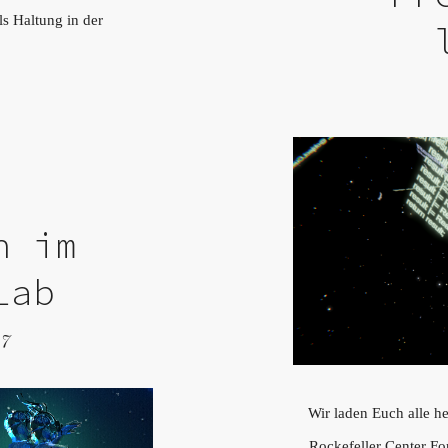
s Haltung in der
n im
Lab
17
Wir laden Euch alle h
Rockefeller Center F