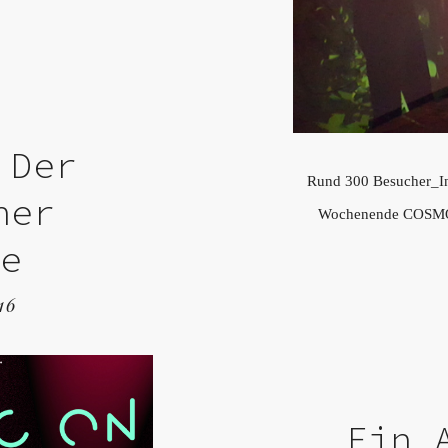
 Der
Rund 300 Besucher_In
ner
Wochenende COSMOTI
te
16
Ein 