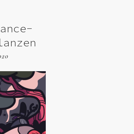
rance-
lanzen
020