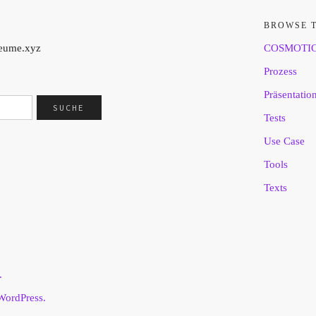
BROWSE 
aeume.xyz
COSMOTI
Prozess
Präsentatio
Tests
Use Case
Tools
Texts
.
WordPress.