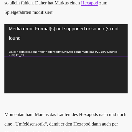
so allein fühlen. Daher hat Markus einen
Hexapod
zum
Spielgefährten modifiziert.
Video-
Media error: Format(s) not supported or source(s) not
Player
found
Datei herunterladen: http://neueraeume.xyz/wp-content/uploads/2018/06/movie-
2.mp4?_=1
Momentan baut Marcus das Laufen des Hexapods nach und noch
eine „Umfeldsensorik“, damit er den Hexapod dann auch per