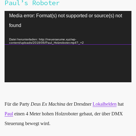
Paul’s Roboter
Video-
Media error: Format(s) not supported or source(s) not
Player
found
Datei herunterladen: http://neueraeume.xyz/wp-
content/uploads/2018/06/Paul_Holzroboter.mp4?_=2
Für die Party
Deus Ex Machina
der Dresdner
Lokalhelden
hat
Paul
einen 4 Meter hohen Holzroboter gebaut, der über DMX
Steuerung bewegt wird.