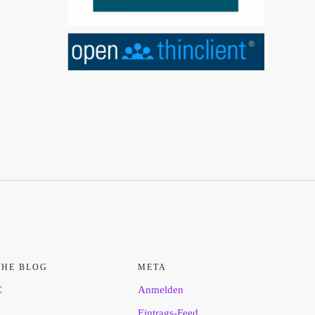
THE BLOG
META
C
Anmelden
Eintrags-Feed