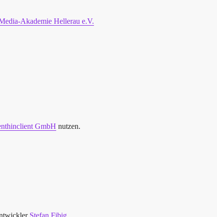
Media-Akademie Hellerau e.V.
enthinclient GmbH
nutzen.
ntwickler
Stefan Fibig
.