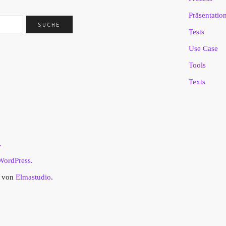
Präsentatio
Tests
Use Case
Tools
Texts
.
WordPress.
t von
Elmastudio
.