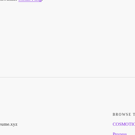
BROWSE 
aeume.xyz
COSMOTI
Prozess