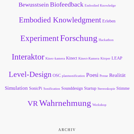
Biofeedback
Bewusstsein
Embodied Knowledge
Embodied Knowledgment
Erleben
Forschung
Experiment
Hackathon
Interaktor
Kinect
LEAP
Kinec-kamera
Kinect-Kamera
Körper
Level-Design
Poesi
Realität
OSC
plantsonification
Presse
Simulation
SonicPi
Sounddesign
Startup
Stimme
Sonification
Stereoskopie
Wahrnehmung
VR
Workshop
ARCHIV