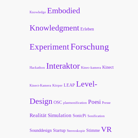
Embodied
Knowledge
Knowledgment
Erleben
Forschung
Experiment
Interaktor
Kinect
Hackathon
Kinec-kamera
Level-
LEAP
Kinect-Kamera
Körper
Design
Poesi
OSC
plantsonification
Presse
Realität
Simulation
SonicPi
Sonification
VR
Sounddesign
Startup
Stimme
Stereoskopie