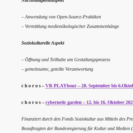
Nachhaltigkeitsaspekt
– Anwendung von Open-Source-Praktiken
– Vermittlung medienökologischer Zusammenhänge
Soziokulturelle Aspekt
– Öffnung und Teilhabe am Gestaltungsprozess
– gemeinsame, geteilte Verantwortung
c h o r o s –
VR PLAYbour – 28. September bis 6.Okto
c h o r o s –
cybernetic garden – 12. bis 16. Oktober 20
Finanziert durch den Fonds Soziokultur aus Mitteln d
Beauftragten der Bundesregierung für Kultur und Medien 