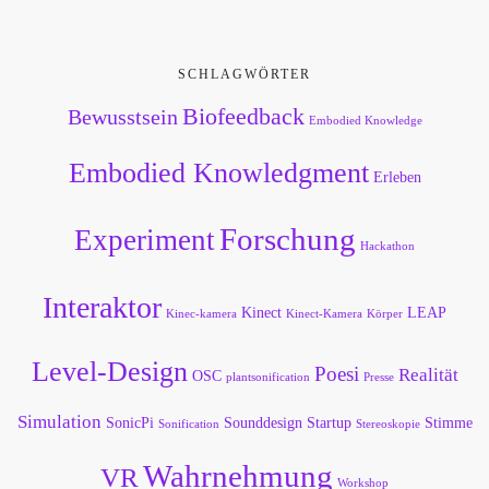
SCHLAGWÖRTER
Biofeedback
Bewusstsein
Embodied Knowledge
Embodied Knowledgment
Erleben
Forschung
Experiment
Hackathon
Interaktor
Kinect
LEAP
Kinec-kamera
Kinect-Kamera
Körper
Level-Design
Poesi
Realität
OSC
plantsonification
Presse
Simulation
SonicPi
Sounddesign
Startup
Stimme
Sonification
Stereoskopie
Wahrnehmung
VR
Workshop