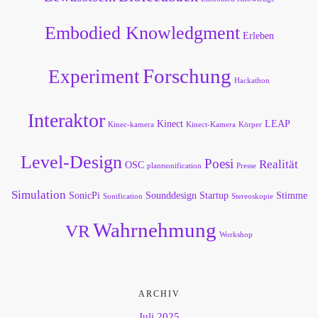
Embodied Knowledgment
Erleben
Forschung
Experiment
Hackathon
Interaktor
Kinect
LEAP
Kinec-kamera
Kinect-Kamera
Körper
Level-Design
Poesi
Realität
OSC
plantsonification
Presse
Simulation
SonicPi
Sounddesign
Startup
Stimme
Sonification
Stereoskopie
Wahrnehmung
VR
Workshop
ARCHIV
Juli 2025