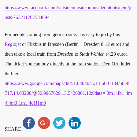
https://www.facebook.com/outsideininsideoutinsideoutoutsidein/p
osts/763211767584894
For people coming from german side, it is easy to go by bus
Regiojet
or Flixbus in Dresden (Berlin – Dresden 8-12 euro) and
then take a local train from
Dresden
to
Stadt Wehlen
(4.20 euro).
The ticket you can buy directly at the train station. Den Ort findet
ihr hier:
https://www.google.com/maps/dir/51.0404045,13.6601184/50.95
717,14.03208/@50.9967629,13.5426801,10z/data=!3m1!4b1!4m
4!4m3!1m1!4e1!1m0
SHARE