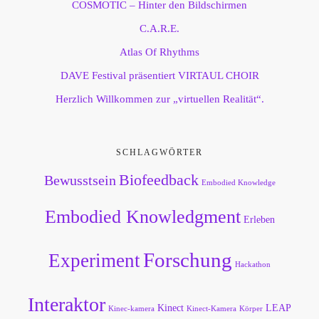
COSMOTIC – Hinter den Bildschirmen
C.A.R.E.
Atlas Of Rhythms
DAVE Festival präsentiert VIRTAUL CHOIR
Herzlich Willkommen zur „virtuellen Realität“.
SCHLAGWÖRTER
Biofeedback
Bewusstsein
Embodied Knowledge
Embodied Knowledgment
Erleben
Forschung
Experiment
Hackathon
Interaktor
Kinect
LEAP
Kinec-kamera
Kinect-Kamera
Körper