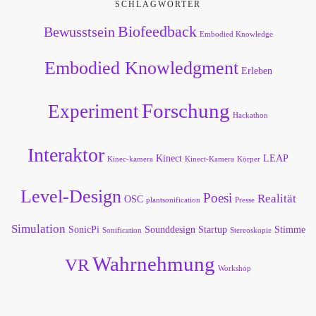
SCHLAGWÖRTER
Biofeedback
Bewusstsein
Embodied Knowledge
Embodied Knowledgment
Erleben
Forschung
Experiment
Hackathon
Interaktor
Kinect
LEAP
Kinec-kamera
Kinect-Kamera
Körper
Level-Design
Poesi
Realität
OSC
plantsonification
Presse
Simulation
SonicPi
Sounddesign
Startup
Stimme
Sonification
Stereoskopie
Wahrnehmung
VR
Workshop