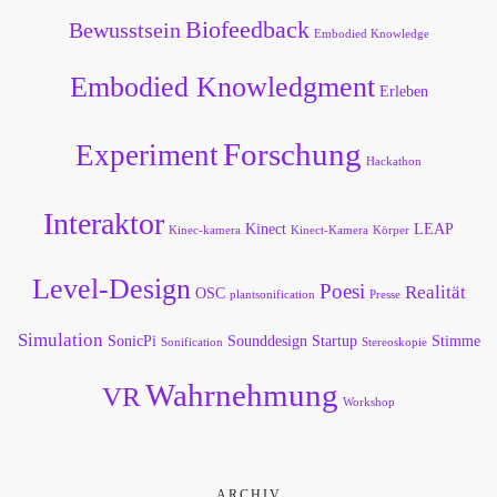
Biofeedback
Bewusstsein
Embodied Knowledge
Embodied Knowledgment
Erleben
Forschung
Experiment
Hackathon
Interaktor
Kinect
LEAP
Kinec-kamera
Kinect-Kamera
Körper
Level-Design
Poesi
Realität
OSC
plantsonification
Presse
Simulation
SonicPi
Sounddesign
Startup
Stimme
Sonification
Stereoskopie
Wahrnehmung
VR
Workshop
ARCHIV