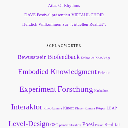
Atlas Of Rhythms
DAVE Festival präsentiert VIRTAUL CHOIR
Herzlich Willkommen zur „virtuellen Realität“.
SCHLAGWÖRTER
Biofeedback
Bewusstsein
Embodied Knowledge
Embodied Knowledgment
Erleben
Forschung
Experiment
Hackathon
Interaktor
Kinect
LEAP
Kinec-kamera
Kinect-Kamera
Körper
Level-Design
Poesi
Realität
OSC
plantsonification
Presse