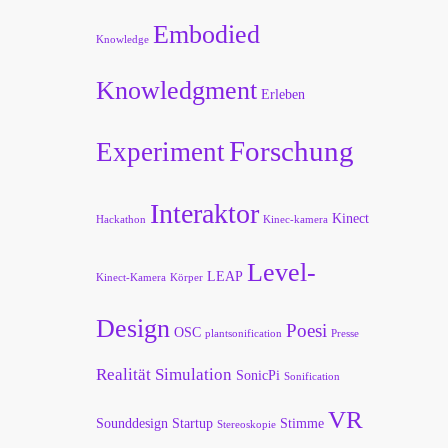
Embodied
Knowledge
Knowledgment
Erleben
Forschung
Experiment
Interaktor
Kinect
Hackathon
Kinec-kamera
Level-
LEAP
Kinect-Kamera
Körper
Design
Poesi
OSC
plantsonification
Presse
Realität
Simulation
SonicPi
Sonification
VR
Sounddesign
Startup
Stimme
Stereoskopie