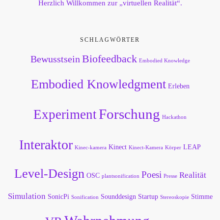
Herzlich Willkommen zur „virtuellen Realität“.
SCHLAGWÖRTER
Biofeedback
Bewusstsein
Embodied Knowledge
Embodied Knowledgment
Erleben
Forschung
Experiment
Hackathon
Interaktor
Kinect
LEAP
Kinec-kamera
Kinect-Kamera
Körper
Level-Design
Poesi
Realität
OSC
plantsonification
Presse
Simulation
SonicPi
Sounddesign
Startup
Stimme
Sonification
Stereoskopie