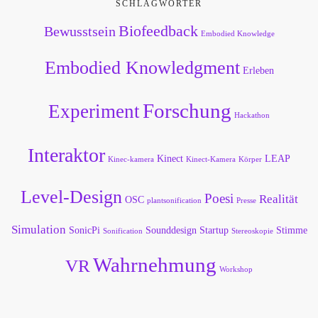
SCHLAGWÖRTER
Biofeedback
Bewusstsein
Embodied Knowledge
Embodied Knowledgment
Erleben
Forschung
Experiment
Hackathon
Interaktor
Kinect
LEAP
Kinec-kamera
Kinect-Kamera
Körper
Level-Design
Poesi
Realität
OSC
plantsonification
Presse
Simulation
SonicPi
Sounddesign
Startup
Stimme
Sonification
Stereoskopie
Wahrnehmung
VR
Workshop