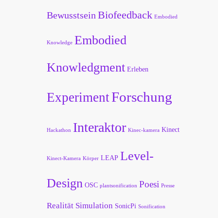
Biofeedback
Bewusstsein
Embodied
Embodied
Knowledge
Knowledgment
Erleben
Forschung
Experiment
Interaktor
Kinect
Hackathon
Kinec-kamera
Level-
LEAP
Kinect-Kamera
Körper
Design
Poesi
OSC
plantsonification
Presse
Realität
Simulation
SonicPi
Sonification