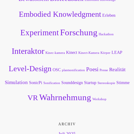
Embodied Knowledgment
Erleben
Forschung
Experiment
Hackathon
Interaktor
Kinect
LEAP
Kinec-kamera
Kinect-Kamera
Körper
Level-Design
Poesi
Realität
OSC
plantsonification
Presse
Simulation
SonicPi
Sounddesign
Startup
Stimme
Sonification
Stereoskopie
Wahrnehmung
VR
Workshop
ARCHIV
Juli 2025