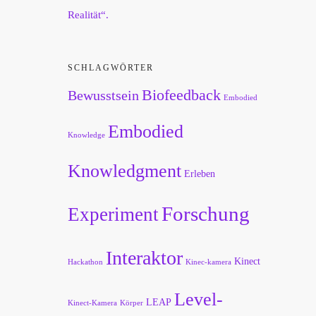
Realität“.
SCHLAGWÖRTER
Biofeedback
Bewusstsein
Embodied
Embodied
Knowledge
Knowledgment
Erleben
Forschung
Experiment
Interaktor
Kinect
Hackathon
Kinec-kamera
Level-
LEAP
Kinect-Kamera
Körper