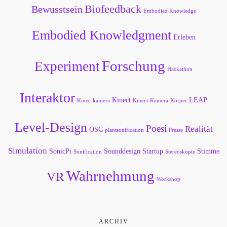
Biofeedback
Bewusstsein
Embodied Knowledge
Embodied Knowledgment
Erleben
Forschung
Experiment
Hackathon
Interaktor
Kinect
LEAP
Kinec-kamera
Kinect-Kamera
Körper
Level-Design
Poesi
Realität
OSC
plantsonification
Presse
Simulation
SonicPi
Sounddesign
Startup
Stimme
Sonification
Stereoskopie
Wahrnehmung
VR
Workshop
ARCHIV