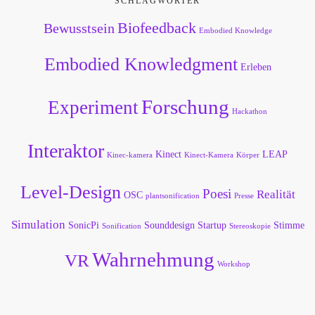
SCHLAGWÖRTER
Biofeedback
Bewusstsein
Embodied Knowledge
Embodied Knowledgment
Erleben
Forschung
Experiment
Hackathon
Interaktor
Kinect
LEAP
Kinec-kamera
Kinect-Kamera
Körper
Level-Design
Poesi
Realität
OSC
plantsonification
Presse
Simulation
SonicPi
Sounddesign
Startup
Stimme
Sonification
Stereoskopie
Wahrnehmung
VR
Workshop