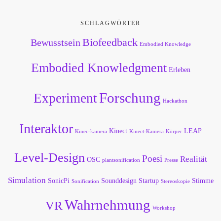
SCHLAGWÖRTER
Biofeedback
Bewusstsein
Embodied Knowledge
Embodied Knowledgment
Erleben
Forschung
Experiment
Hackathon
Interaktor
Kinect
LEAP
Kinec-kamera
Kinect-Kamera
Körper
Level-Design
Poesi
Realität
OSC
plantsonification
Presse
Simulation
SonicPi
Sounddesign
Startup
Stimme
Sonification
Stereoskopie
Wahrnehmung
VR
Workshop