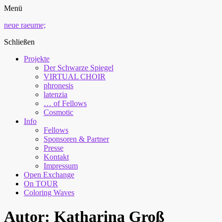
Menü
neue raeume;
Schließen
Projekte
Der Schwarze Spiegel
VIRTUAL CHOIR
phronesis
latenzia
… of Fellows
Cosmotic
Info
Fellows
Sponsoren & Partner
Presse
Kontakt
Impressum
Open Exchange
On TOUR
Coloring Waves
Autor:
Katharina Groß