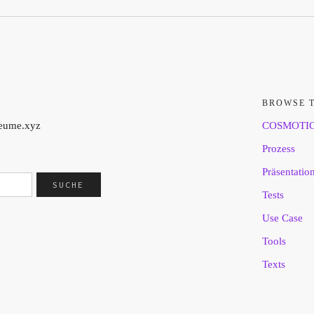
BROWSE 
aeume.xyz
COSMOTI
Prozess
Präsentatio
Tests
Use Case
Tools
Texts