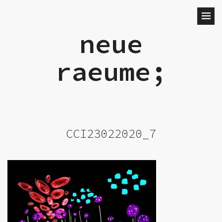
neue
raeume;
CCI23022020_7