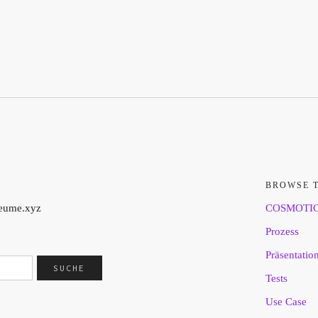
BROWSE 
aeume.xyz
COSMOTI
Prozess
Präsentatio
Tests
Use Case