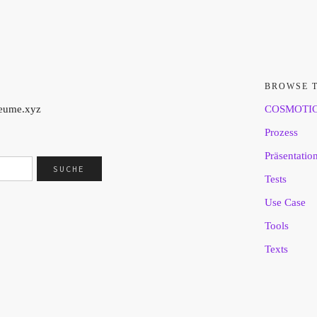
BROWSE 
aeume.xyz
COSMOTI
Prozess
Präsentatio
Tests
Use Case
Tools
Texts